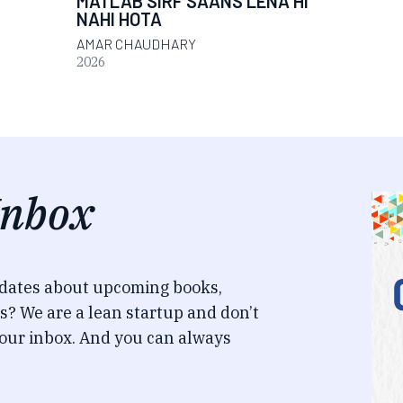
MATLAB SIRF SAANS LENA HI
NAHI HOTA
AMAR CHAUDHARY
2026
Inbox
pdates about upcoming books,
s? We are a lean startup and don’t
our inbox. And you can always