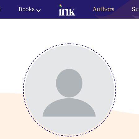
t
Books
Authors
Su